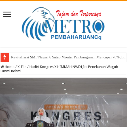
Revitalisasi SMP Negeri 6 Satap Monta: Pembangunan Mencapai 70%, Ini 
Sekda Abul: Pelantikan adalah Pengakuan Kompetensi
Home
/
X-File
/
Hadiri Kongres X HIMMAH NWDI,Ini Penekanan Wagub
Ummi Rohmi