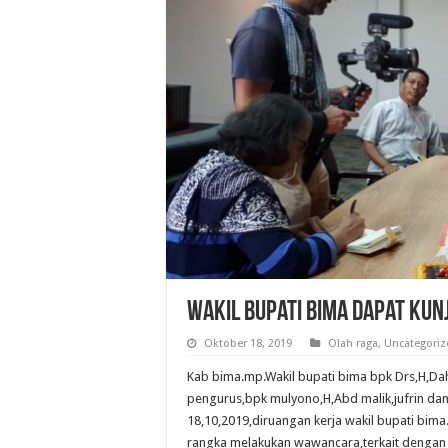
Wakil Bupati Bima Dapat Kun
Oktober 18, 2019
Olah raga
,
Uncategoriz
Kab bima.mp.Wakil bupati bima bpk Drs,H,Dah
pengurus,bpk mulyono,H,Abd malik,jufrin dan 
18,10,2019,diruangan kerja wakil bupati bim
rangka melakukan wawancara,terkait dengan 