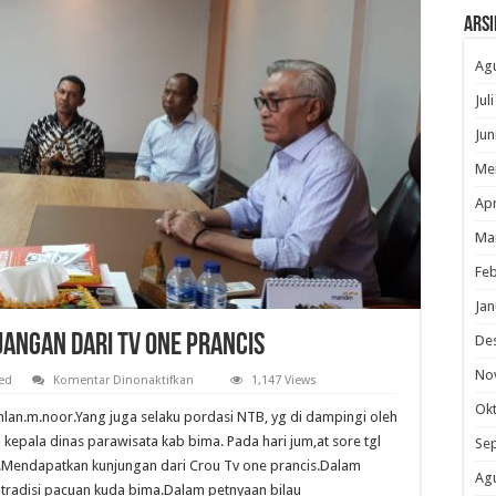
Arsi
Ag
Jul
Jun
Me
Apr
Ma
Feb
Jan
jangan Dari Tv One Prancis
De
No
pada
ed
Komentar Dinonaktifkan
1,147 Views
Wakil
Bupati
Ok
lan.m.noor.Yang juga selaku pordasi NTB, yg di dampingi oleh
Bima
Dapat
kepala dinas parawisata kab bima. Pada hari jum,at sore tgl
Se
Kunjangan
a.Mendapatkan kunjungan dari Crou Tv one prancis.Dalam
Dari
Ag
Tv
tradisi pacuan kuda bima.Dalam petnyaan bilau
One