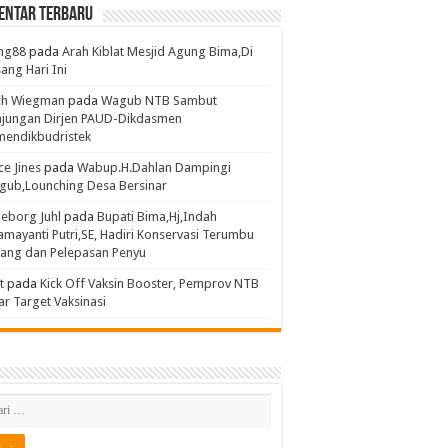
entar Terbaru
ng88
pada
Arah Kiblat Mesjid Agung Bima,Di
ang Hari Ini
ich Wiegman
pada
Wagub NTB Sambut
njungan Dirjen PAUD-Dikdasmen
mendikbudristek
ce Jines
pada
Wabup.H.Dahlan Dampingi
gub,Lounching Desa Bersinar
eborg Juhl
pada
Bupati Bima,Hj,Indah
mayanti Putri,SE, Hadiri Konservasi Terumbu
rang dan Pelepasan Penyu
t
pada
Kick Off Vaksin Booster, Pemprov NTB
ar Target Vaksinasi