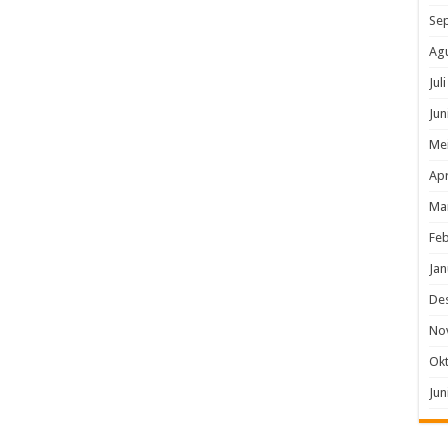
Se
Ag
Jul
Jun
Me
Apr
Ma
Feb
Jan
De
No
Ok
Jun