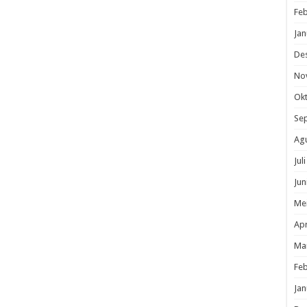
Feb
Jan
De
No
Ok
Se
Ag
Jul
Jun
Me
Apr
Ma
Feb
Jan