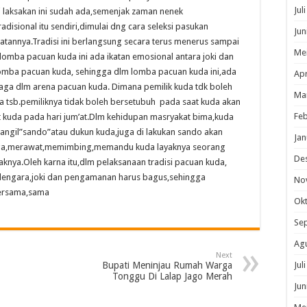
Prancis
Jul
 laksakan ini sudah ada,semenjak zaman nenek
isional itu sendiri,dimulai dng cara seleksi pasukan
Jun
atannya.Tradisi ini berlangsung secara terus menerus sampai
Me
lomba pacuan kuda ini ada ikatan emosional antara joki dan
 lomba pacuan kuda, sehingga dlm lomba pacuan kuda ini,ada
Apr
laga dlm arena pacuan kuda. Dimana pemilik kuda tdk boleh
Ma
 tsb.pemiliknya tidak boleh bersetubuh pada saat kuda akan
Feb
t kuda pada hari jum’at.Dlm kehidupan masryakat bima,kuda
angil”sando”atau dukun kuda,juga di lakukan sando akan
Jan
rlaga,merawat,memimbing,memandu kuda layaknya seorang
De
knya.Oleh karna itu,dlm pelaksanaan tradisi pacuan kuda,
nyelengara,joki dan pengamanan harus bagus,sehingga
No
bersama,sama
Ok
Se
Ag
Next
Bupati Meninjau Rumah Warga
Jul
Tonggu Di Lalap Jago Merah
Jun