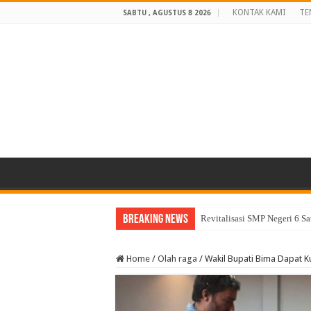
KONTAK KAMI
TE
SABTU , AGUSTUS 8 2026
Breaking News
Revitalisasi SMP Negeri 6 S
Sekda Abul: Pelantikan ada
Home
/
Olah raga
/
Wakil Bupati Bima Dapat K