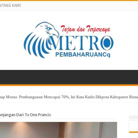
NTANG KAMI
atap Monta: Pembangunan Mencapai 70%, Ini Kata Kadis Dikpora Kabupaten Bima 
lah Pengakuan Kompetensi
unjangan Dari Tv One Prancis