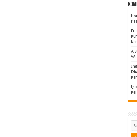
Kom
bo
Pas
Er
Ku
Ke
Aly
Wa
Ing
Dha
Ka
lgb
Kej