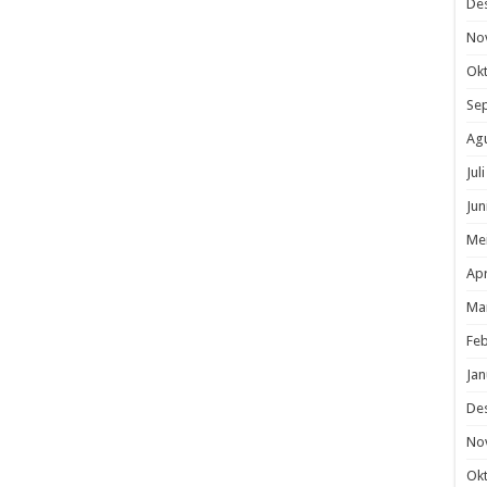
De
No
Ok
Se
Ag
Jul
Jun
Me
Apr
Ma
Feb
Jan
De
No
Ok