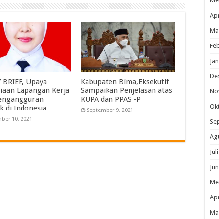
Me
Apr
Ma
Feb
Jan
De
 BRIEF, Upaya
Kabupaten Bima,Eksekutif
iaan Lapangan Kerja
Sampaikan Penjelasan atas
No
Pengangguran
KUPA dan PPAS -P
Ok
k di Indonesia
September 9, 2021
ber 10, 2021
Se
Ag
Jul
Jun
Me
Apr
Ma