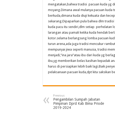
mengatakan,bahwa tradisi pacuan kuda yg di
moyang.Dimana awal mulanya pacuan kuda trad
berkuda,dimana kuda diuji kekuata dan kecep
sekarang.Dipaparkan pula bahwa dlm tradisi 
kuda pacu itu sendiri,dlm setiap perhelatan
larangan atau pamali ketika kuda hendak ber
kotor.selama berlangsung lomba pacuan kuda
turun arena,ada juga tradisi mencukur rambu
mempunyai jiwa seperti manusia, tradisi mem
menjadi,”ina jara”atau ibu dari kuda yg be
ibu,yg memberikan belas kasihan kepadak ana
harus di persiapkan lebih baik lagi.Baik pe
pelaksanaan pacuan kuda,dpt kita saksikan 
Previous
Pengambilan Sumpah Jabatan
Pimpinan Dprd Kab Bima Priode
2019-2024