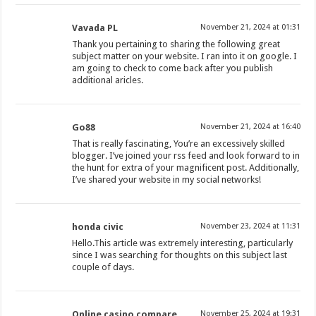
Vavada PL
November 21, 2024 at 01:31
Thank you pertaining to sharing the following great
subject matter on your website. I ran into it on google. I
am going to check to come back after you publish
additional aricles.
Go88
November 21, 2024 at 16:40
That is really fascinating, You’re an excessively skilled
blogger. I’ve joined your rss feed and look forward to in
the hunt for extra of your magnificent post. Additionally,
I’ve shared your website in my social networks!
honda civic
November 23, 2024 at 11:31
Hello.This article was extremely interesting, particularly
since I was searching for thoughts on this subject last
couple of days.
Online casino compare
November 25, 2024 at 19:31