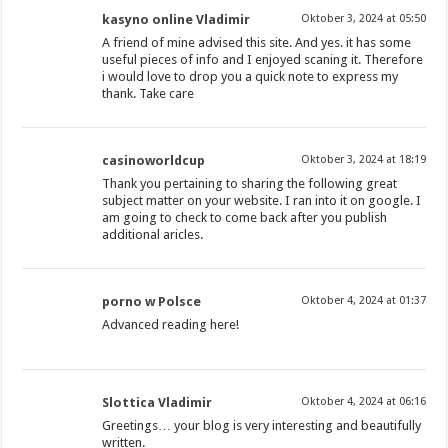
kasyno online Vladimir
Oktober 3, 2024 at 05:50
A friend of mine advised this site. And yes. it has some
useful pieces of info and I enjoyed scaning it. Therefore
i would love to drop you a quick note to express my
thank. Take care
casinoworldcup
Oktober 3, 2024 at 18:19
Thank you pertaining to sharing the following great
subject matter on your website. I ran into it on google. I
am going to check to come back after you publish
additional aricles.
porno w Polsce
Oktober 4, 2024 at 01:37
Advanced reading here!
Slottica Vladimir
Oktober 4, 2024 at 06:16
Greetings… your blog is very interesting and beautifully
written.