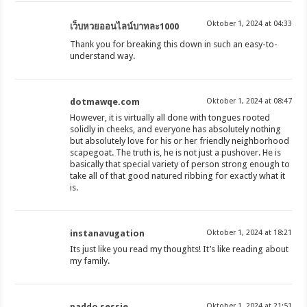
Oktober 1, 2024 at 04:33
เว็บหวยออนไลน์บาทละ1000
Thank you for breaking this down in such an easy-to-
understand way.
dotmawqe.com
Oktober 1, 2024 at 08:47
However, it is virtually all done with tongues rooted
solidly in cheeks, and everyone has absolutely nothing
but absolutely love for his or her friendly neighborhood
scapegoat. The truth is, he is not just a pushover. He is
basically that special variety of person strong enough to
take all of that good natured ribbing for exactly what it
is.
instanavugation
Oktober 1, 2024 at 18:21
Its just like you read my thoughts! It’s like reading about
my family.
paddo sessie
Oktober 1, 2024 at 21:51