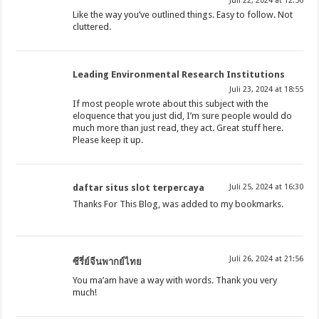
Juli 22, 2024 at 12:56
Like the way you’ve outlined things. Easy to follow. Not
cluttered.
Leading Environmental Research Institutions
Juli 23, 2024 at 18:55
If most people wrote about this subject with the
eloquence that you just did, I’m sure people would do
much more than just read, they act. Great stuff here.
Please keep it up.
daftar situs slot terpercaya
Juli 25, 2024 at 16:30
Thanks For This Blog, was added to my bookmarks.
Juli 26, 2024 at 21:56
ซีรี่ย์จีนพากย์ไทย
You ma’am have a way with words. Thank you very
much!