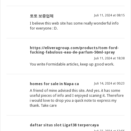
Juli 11, 2024 at 08:15
토토 보증업체
I believe this web site has some really wonderful info
for everyone : D.
https://eliveragroup.com/products/tom-ford-
fucking-fabulous-eau-de-parfum-50ml-spray
Juli 11, 2024 at 18:38
You write Formidable articles, keep up good work.
homes for sale in Napa ca
Juli 14, 2024 at 00:23
A friend of mine advised this site. And yes. it has some
useful pieces of info and I enjoyed scaning it. Therefore
i would love to drop you a quick note to express my
thank. Take care
daftar situs slot Liga138 terpercaya