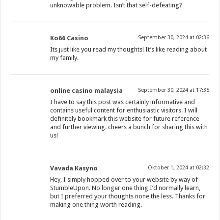
unknowable problem. Isn’t that self-defeating?
Ko66 Casino
September 30, 2024 at 02:36
Its just like you read my thoughts! It’s like reading about
my family.
online casino malaysia
September 30, 2024 at 17:35
I have to say this post was certainly informative and
contains useful content for enthusiastic visitors. I will
definitely bookmark this website for future reference
and further viewing. cheers a bunch for sharing this with
us!
Vavada Kasyno
Oktober 1, 2024 at 02:32
Hey, I simply hopped over to your website by way of
StumbleUpon. No longer one thing I’d normally learn,
but I preferred your thoughts none the less. Thanks for
making one thing worth reading.