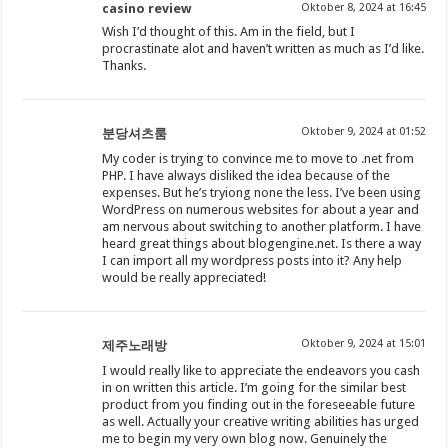
casino review
Oktober 8, 2024 at 16:45
Wish I’d thought of this. Am in the field, but I
procrastinate alot and haven’t written as much as I’d like.
Thanks.
Oktober 9, 2024 at 01:52
분당셔츠룸
My coder is trying to convince me to move to .net from
PHP. I have always disliked the idea because of the
expenses. But he’s tryiong none the less. I’ve been using
WordPress on numerous websites for about a year and
am nervous about switching to another platform. I have
heard great things about blogengine.net. Is there a way
I can import all my wordpress posts into it? Any help
would be really appreciated!
Oktober 9, 2024 at 15:01
제주노래방
I would really like to appreciate the endeavors you cash
in on written this article. I’m going for the similar best
product from you finding out in the foreseeable future
as well. Actually your creative writing abilities has urged
me to begin my very own blog now. Genuinely the