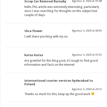
Scrap Car Removal Burnaby
Agustus 4, 2024 at 01:08
Hello.This article was extremely interesting, particularly
since I was searching for thoughts on this subject last
couple of days.
thca flower
Agustus 5, 2024 at 00:45
I will share you blog with my sis.
kutus kutus
Agustus 5, 2024 at 07:35
Are grateful for this blog post, it’s tough to find good
information and facts on the internet
international courier services hyderabad to
Poland
Agustus 5, 2024 at 20:12
Thanks so much for this, keep up the good work