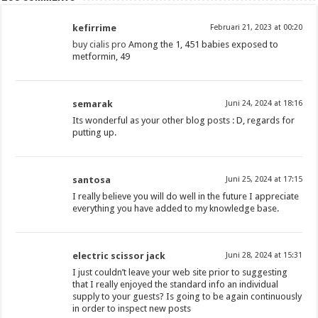
kefirrime
Februari 21, 2023 at 00:20
buy cialis pro
Among the 1, 451 babies exposed to
metformin, 49
semarak
Juni 24, 2024 at 18:16
Its wonderful as your other blog posts : D, regards for
putting up.
santosa
Juni 25, 2024 at 17:15
I really believe you will do well in the future I appreciate
everything you have added to my knowledge base.
electric scissor jack
Juni 28, 2024 at 15:31
I just couldn’t leave your web site prior to suggesting
that I really enjoyed the standard info an individual
supply to your guests? Is going to be again continuously
in order to inspect new posts