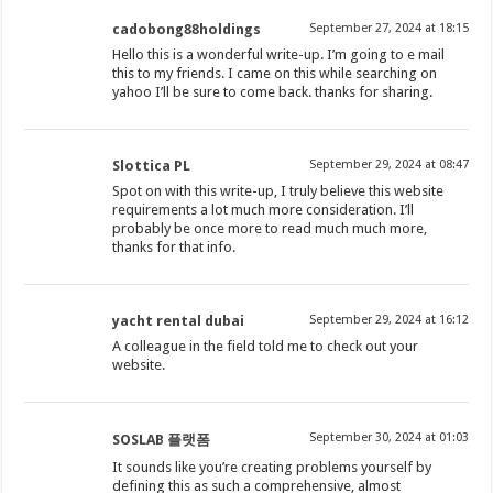
cadobong88holdings
September 27, 2024 at 18:15
Hello this is a wonderful write-up. I’m going to e mail
this to my friends. I came on this while searching on
yahoo I’ll be sure to come back. thanks for sharing.
Slottica PL
September 29, 2024 at 08:47
Spot on with this write-up, I truly believe this website
requirements a lot much more consideration. I’ll
probably be once more to read much much more,
thanks for that info.
yacht rental dubai
September 29, 2024 at 16:12
A colleague in the field told me to check out your
website.
September 30, 2024 at 01:03
SOSLAB 플랫폼
It sounds like you’re creating problems yourself by
defining this as such a comprehensive, almost