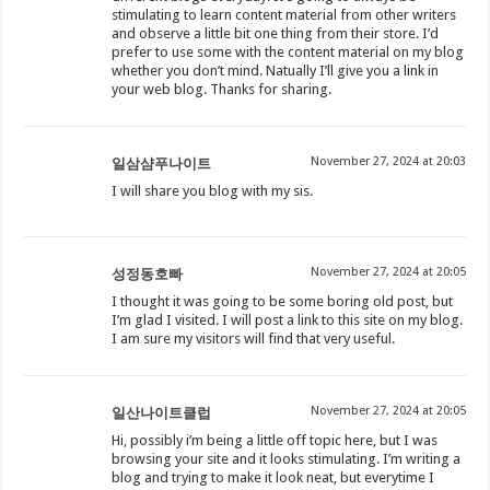
stimulating to learn content material from other writers
and observe a little bit one thing from their store. I’d
prefer to use some with the content material on my blog
whether you don’t mind. Natually I’ll give you a link in
your web blog. Thanks for sharing.
November 27, 2024 at 20:03
일삼샴푸나이트
I will share you blog with my sis.
November 27, 2024 at 20:05
성정동호빠
I thought it was going to be some boring old post, but
I’m glad I visited. I will post a link to this site on my blog.
I am sure my visitors will find that very useful.
November 27, 2024 at 20:05
일산나이트클럽
Hi, possibly i’m being a little off topic here, but I was
browsing your site and it looks stimulating. I’m writing a
blog and trying to make it look neat, but everytime I