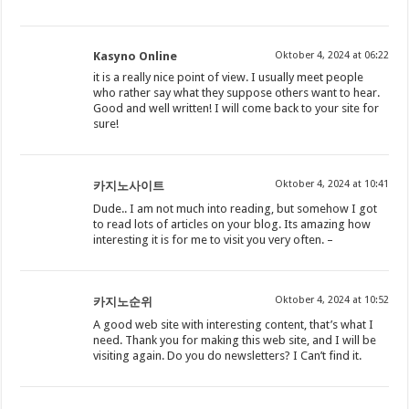
Kasyno Online
Oktober 4, 2024 at 06:22
it is a really nice point of view. I usually meet people
who rather say what they suppose others want to hear.
Good and well written! I will come back to your site for
sure!
Oktober 4, 2024 at 10:41
카지노사이트
Dude.. I am not much into reading, but somehow I got
to read lots of articles on your blog. Its amazing how
interesting it is for me to visit you very often. –
Oktober 4, 2024 at 10:52
카지노순위
A good web site with interesting content, that’s what I
need. Thank you for making this web site, and I will be
visiting again. Do you do newsletters? I Can’t find it.