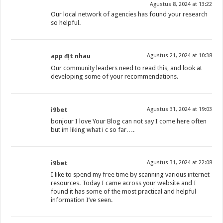
Agustus 8, 2024 at 13:22
Our local network of agencies has found your research
so helpful.
app địt nhau
Agustus 21, 2024 at 10:38
Our community leaders need to read this, and look at
developing some of your recommendations.
i9bet
Agustus 31, 2024 at 19:03
bonjour I love Your Blog can not say I come here often
but im liking what i c so far….
i9bet
Agustus 31, 2024 at 22:08
I like to spend my free time by scanning various internet
resources. Today I came across your website and I
found it has some of the most practical and helpful
information I’ve seen.