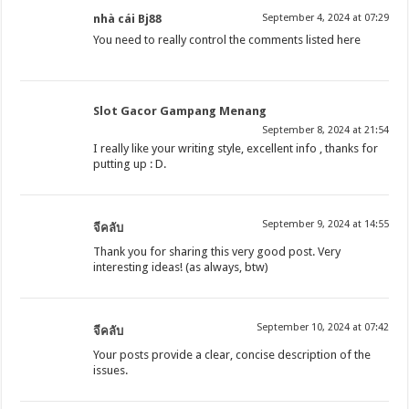
nhà cái Bj88
September 4, 2024 at 07:29
You need to really control the comments listed here
Slot Gacor Gampang Menang
September 8, 2024 at 21:54
I really like your writing style, excellent info , thanks for
putting up : D.
September 9, 2024 at 14:55
จีคลับ
Thank you for sharing this very good post. Very
interesting ideas! (as always, btw)
September 10, 2024 at 07:42
จีคลับ
Your posts provide a clear, concise description of the
issues.