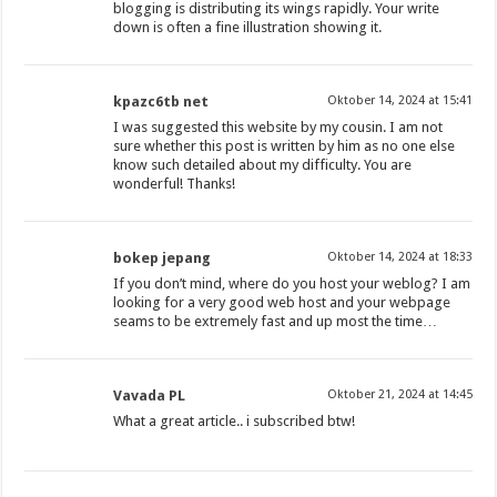
blogging is distributing its wings rapidly. Your write
down is often a fine illustration showing it.
kpazc6tb net
Oktober 14, 2024 at 15:41
I was suggested this website by my cousin. I am not
sure whether this post is written by him as no one else
know such detailed about my difficulty. You are
wonderful! Thanks!
bokep jepang
Oktober 14, 2024 at 18:33
If you don’t mind, where do you host your weblog? I am
looking for a very good web host and your webpage
seams to be extremely fast and up most the time…
Vavada PL
Oktober 21, 2024 at 14:45
What a great article.. i subscribed btw!