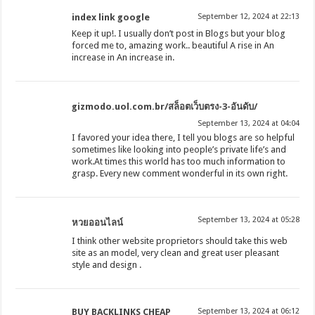
index link google
September 12, 2024 at 22:13
Keep it up!. I usually don’t post in Blogs but your blog
forced me to, amazing work.. beautiful A rise in An
increase in An increase in.
gizmodo.uol.com.br/สล็อตเว็บตรง-3-อันดับ/
September 13, 2024 at 04:04
I favored your idea there, I tell you blogs are so helpful
sometimes like looking into people’s private life’s and
work.At times this world has too much information to
grasp. Every new comment wonderful in its own right.
September 13, 2024 at 05:28
หวยออนไลน์
I think other website proprietors should take this web
site as an model, very clean and great user pleasant
style and design .
BUY BACKLINKS CHEAP
September 13, 2024 at 06:12