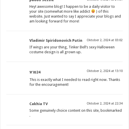
Hey! awesome blog! I happen to be a daily visitor to
your site (somewhat more like addict
) of this
website. Just wanted to say I appreciate your blogs and
am looking forward for more!
Vladimir Spiridonovich Putin
Oktober 2, 2024 at 03:02
If wings are your thing, Tinker Bell’s sexy Halloween
costume design is all grown up.
Oktober 2, 2024 at 13:10
หวย24
This is exactly what I needed to read right now. Thanks
for the encouragement!
Cakhia TV
Oktober 2, 2024 at 22:34
Some genuinely choice content on this site, bookmarked
.