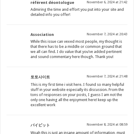
référent déontologue
November 6, 2024 at 21:42
Admiring the time and effort you put into your site and
detailed info you offer!
Association
November 7, 2024 at 20:43
While this issue can vexed most people, my thought is
that there has to be a middle or common ground that
we all can find. I do value that you’ve added pertinent
and sound commentary here though. Thank you!
November 7, 2024 at 21:48
토토사이트
This is my first time i visit here. I found so many helpful
stuff in your website especially its discussion. From the
tons of responses on your posts, I guess I am not the
only one having all the enjoyment here! keep up the
excellent work
November 8, 2024 at 08:59
バイビット
Woah this is just an insane amount of information, must