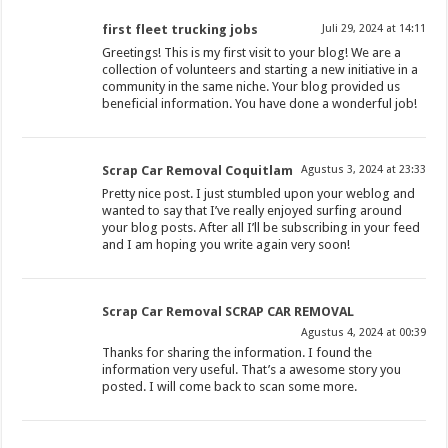
first fleet trucking jobs
Juli 29, 2024 at 14:11
Greetings! This is my first visit to your blog! We are a
collection of volunteers and starting a new initiative in a
community in the same niche. Your blog provided us
beneficial information. You have done a wonderful job!
Scrap Car Removal Coquitlam
Agustus 3, 2024 at 23:33
Pretty nice post. I just stumbled upon your weblog and
wanted to say that I’ve really enjoyed surfing around
your blog posts. After all I’ll be subscribing in your feed
and I am hoping you write again very soon!
Scrap Car Removal SCRAP CAR REMOVAL
Agustus 4, 2024 at 00:39
Thanks for sharing the information. I found the
information very useful. That’s a awesome story you
posted. I will come back to scan some more.