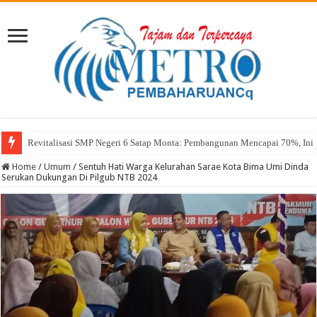
Revitalisasi SMP Negeri 6 Satap Monta: Pembangunan Mencapai 70%, Ini 
Sekda Abul: Pelantikan adalah Pengakuan Kompetensi
Home
/
Umum
/
Sentuh Hati Warga Kelurahan Sarae Kota Bima Umi Dinda
Serukan Dukungan Di Pilgub NTB 2024