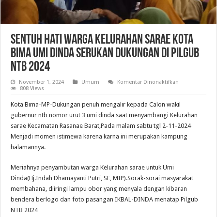
Sentuh Hati Warga Kelurahan Sarae Kota
Bima Umi Dinda Serukan Dukungan Di Pilgub
NTB 2024
pada
November 1, 2024
Umum
Komentar Dinonaktifkan
Sentuh
808 Views
Hati
Warga
Kota Bima-MP-Dukungan penuh mengalir kepada Calon wakil
Kelurahan
Sarae
gubernur ntb nomor urut 3 umi dinda saat menyambangi Kelurahan
Kota
sarae Kecamatan Rasanae Barat,Pada malam sabtu tgl 2-11-2024
Bima
Umi
Menjadi momen istimewa karena karna ini merupakan kampung
Dinda
Serukan
halamannya.
Dukungan
Di
Pilgub
Meriahnya penyambutan warga Kelurahan sarae untuk Umi
NTB
2024
Dinda(Hj.Indah Dhamayanti Putri, SE, MIP).Sorak-sorai masyarakat
membahana, diiringi lampu obor yang menyala dengan kibaran
bendera berlogo dan foto pasangan IKBAL-DINDA menatap Pilgub
NTB 2024