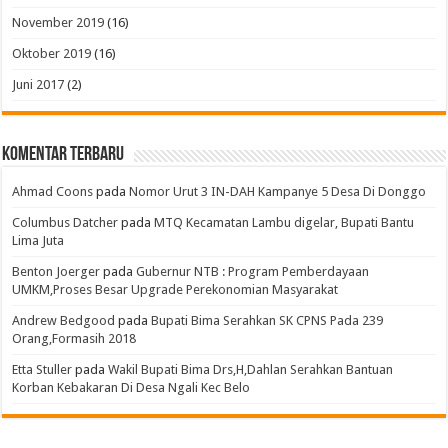
November 2019
(16)
Oktober 2019
(16)
Juni 2017
(2)
Komentar Terbaru
Ahmad Coons
pada
Nomor Urut 3 IN-DAH Kampanye 5 Desa Di Donggo
Columbus Datcher
pada
MTQ Kecamatan Lambu digelar, Bupati Bantu
Lima Juta
Benton Joerger
pada
Gubernur NTB : Program Pemberdayaan
UMKM,Proses Besar Upgrade Perekonomian Masyarakat
Andrew Bedgood
pada
Bupati Bima Serahkan SK CPNS Pada 239
Orang,Formasih 2018
Etta Stuller
pada
Wakil Bupati Bima Drs,H,Dahlan Serahkan Bantuan
Korban Kebakaran Di Desa Ngali Kec Belo